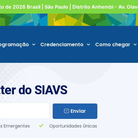
o de 2026 Brasil | São Paulo | Distrito Anhembi - Av. Ola
ogramação
Credenciamento
Como chegar
ter do SIAVS
Enviar
s Emergentes
Oportunidades Únicas