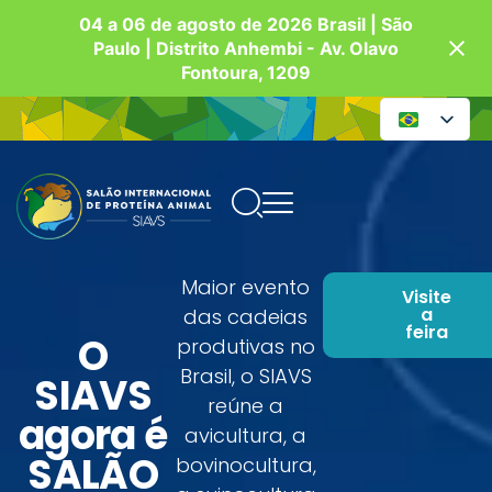
04 a 06 de agosto de 2026 Brasil | São
Paulo | Distrito Anhembi - Av. Olavo
Fontoura, 1209
Maior evento
Visite
a
das cadeias
feira
O
produtivas no
Brasil, o SIAVS
SIAVS
reúne a
agora é
avicultura, a
SALÃO
bovinocultura,