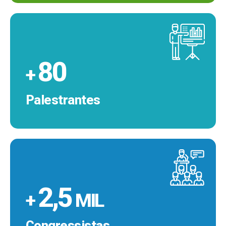
80
+
Palestrantes
2,5
+
MIL
Congressistas