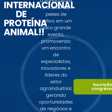
a suinocultura
INTERNACIONAL
e o setor de
DE
peixes de
PROTEÍNA
cultivo em um
único grande
ANIMAL!!
evento,
promovendo
um encontro
de
especialistas,
inovadores e
líderes do
setor
Inscrição
agroindustrial,
congress
gerando
oportunidades
de negócios e