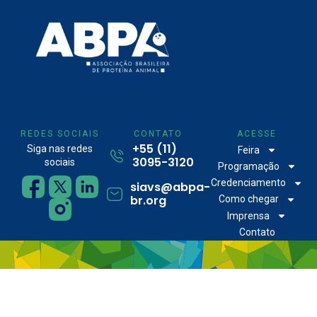
REDES SOCIAIS
CONTATO
ACESSE
+55 (11)
Siga nas redes
Feira
3095-3120
sociais
Programação
Credenciamento
siavs@abpa-
br.org
Como chegar
Imprensa
Contato