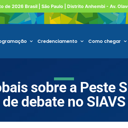
o de 2026 Brasil | São Paulo | Distrito Anhembi - Av. Ola
ogramação
Credenciamento
Como chegar
bais sobre a Peste S
 de debate no SIAVS