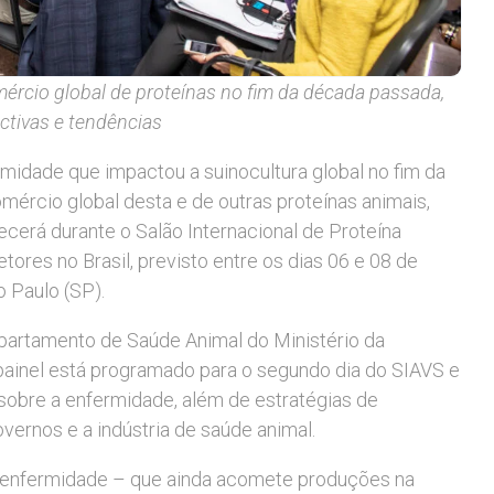
ércio global de proteínas no fim da década passada,
ctivas e tendências
rmidade que impactou a suinocultura global no fim da
ércio global desta e de outras proteínas animais,
cerá durante o Salão Internacional de Proteína
tores no Brasil, previsto entre os dias 06 e 08 de
o Paulo (SP).
partamento de Saúde Animal do Ministério da
 painel está programado para o segundo dia do SIAVS e
sobre a enfermidade, além de estratégias de
ernos e a indústria de saúde animal.
a enfermidade – que ainda acomete produções na