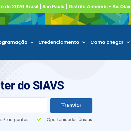
o de 2026 Brasil | São Paulo | Distrito Anhembi - Av. Ola
ogramação
Credenciamento
Como chegar
ter do SIAVS
Enviar
s Emergentes
Oportunidades Únicas