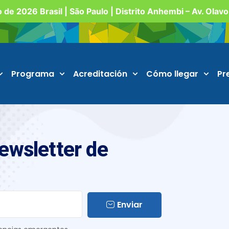
o de 2026 Brasil | São Paulo | Distrito Anhembi – Av. Olav
Programa
Acreditación
Cómo llegar
Pr
Newsletter de
Enviar