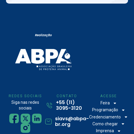
Realização
REDES SOCIAIS
CONTATO
ACESSE
+55 (11)
Siga nas redes
Feira
3095-3120
sociais
Programação
Credenciamento
siavs@abpa-
br.org
Como chegar
Imprensa