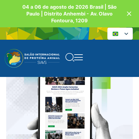
04 a 06 de agosto de 2026 Brasil | São
Paulo | Distrito Anhembi - Av. Olavo
Fontoura, 1209