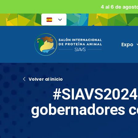
4 al 6 de agost
Expo
Volver al inicio
#SIAVS2024
gobernadores co