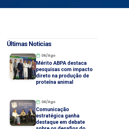
Últimas Noticias
06/Ago
Mérito ABPA destaca
pesquisas com impacto
direto na produção de
proteína animal
06/Ago
Comunicação
estratégica ganha
destaque em debate
sobre os desafios do