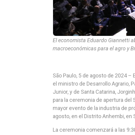
El economista Eduardo Giannetti a
macroeconómicas para el agro y Br
São Paulo, 5 de agosto de 2024 – El
el ministro de Desarrollo Agrario, 
Junior, y de Santa Catarina, Jorgin
para la ceremonia de apertura del S
mayor evento de la industria de p
agosto, en el Distrito Anhembi, en 
La ceremonia comenzará a las 9:30