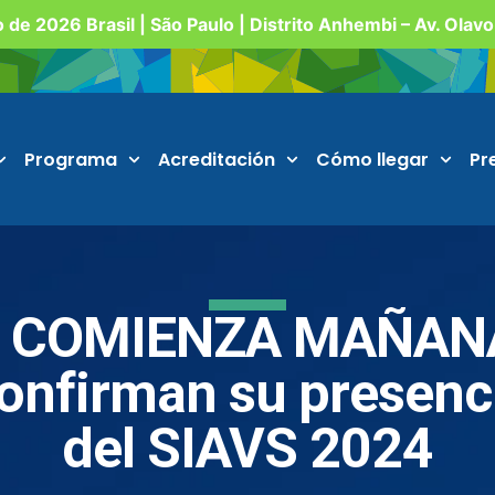
o de 2026 Brasil | São Paulo | Distrito Anhembi – Av. Olav
Programa
Acreditación
Cómo llegar
Pr
 COMIENZA MAÑANA 
nfirman su presenci
del SIAVS 2024