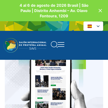
4 al 6 de agosto de 2026 Brasil | São
Paulo | Distrito Anhembi – Av. Olavo
Fontoura, 1209