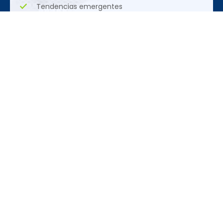
Tendencias emergentes
Oportunidades Únicas
Organización
REDES SOCIALES
CONTACTO
ACCEDER
+55 (11)
Síguenos en las
Expo
3095-3120
redes sociales
Programa
Acreditación