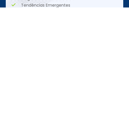
Tendências Emergentes
Oportunidades Únicas
Realização
REDES SOCIAIS
CONTATO
ACESSE
+55 (11)
Siga nas redes
Feira
3095-3120
sociais
Programação