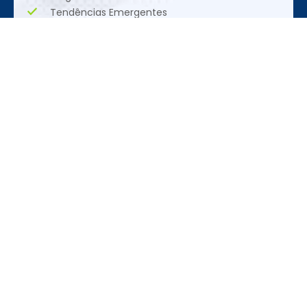
Tendências Emergentes
Oportunidades Únicas
Realização
REDES SOCIAIS
CONTATO
ACESSE
+55 (11)
Siga nas redes
Feira
3095-3120
sociais
Programação