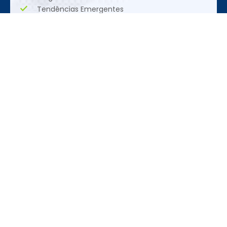
Tendências Emergentes
Oportunidades Únicas
Realização
REDES SOCIAIS
CONTATO
ACESSE
+55 (11)
Siga nas redes
Feira
3095-3120
sociais
Programação