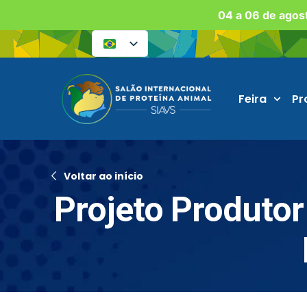
04 a 06 de agost
Feira
Pr
Voltar ao início
Projeto Produto