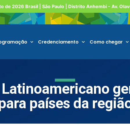
o de 2026 Brasil | São Paulo | Distrito Anhembi - Av. Ola
ogramação
Credenciamento
Como chegar
r Latinoamericano ge
para países da regiã