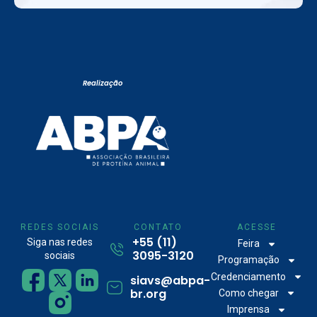
Realização
REDES SOCIAIS
CONTATO
ACESSE
+55 (11)
Siga nas redes
Feira
3095-3120
sociais
Programação
Credenciamento
siavs@abpa-
br.org
Como chegar
Imprensa