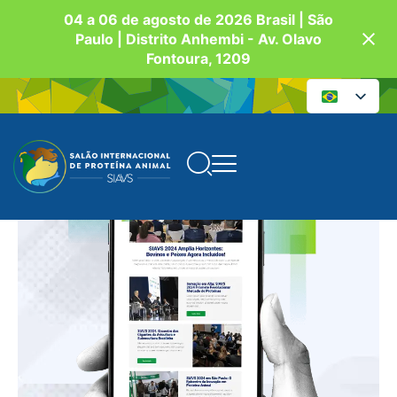
04 a 06 de agosto de 2026 Brasil | São
Paulo | Distrito Anhembi - Av. Olavo
Fontoura, 1209