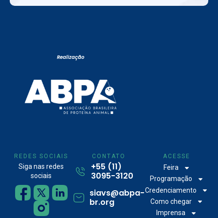
Realização
REDES SOCIAIS
CONTATO
ACESSE
+55 (11)
Siga nas redes
Feira
3095-3120
sociais
Programação
Credenciamento
siavs@abpa-
br.org
Como chegar
Imprensa