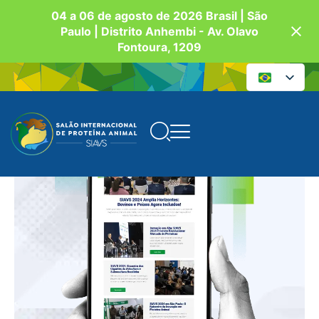
04 a 06 de agosto de 2026 Brasil | São
Paulo | Distrito Anhembi - Av. Olavo
Fontoura, 1209