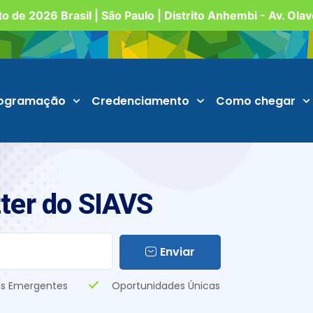
o de 2026 Brasil | São Paulo | Distrito Anhembi - Av. Ola
ogramação
Credenciamento
Como chegar
ter do SIAVS
Enviar
s Emergentes
Oportunidades Únicas