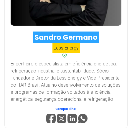
Sandro Germano
Less Energy
Engenheiro e especialista em eficiência energética,
refrigeração industrial e sustentabilidade. Sócio-
Fundador e Diretor da Less Energy e Vice-Presidente
do IIAR Brasil. Atua no desenvolvimento de soluções
e programas de formação voltados à eficiência
energética, segurança operacional e refrigeração
Compartilhe: