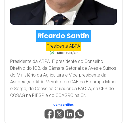
Ricardo Santin
Presidente ABPA
São Paulo/SP
Presidente da ABPA. É presidente do Conselho
Diretivo do IOB, da Câmara Setorial de Aves e Suínos
do Ministério da Agricultura e Vice-presidente da
Associação ALA. Membro do CAE da Embrapa Milho
e Sorgo, do Conselho Curador da FACTA, da CEB do
COSAG na FIESP e do COAGRO na CNI.
Compartilhe: