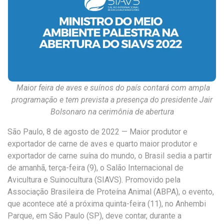
Maior feira de aves e suínos do país contará com ampla
programação e tem prevista a presença do presidente Jair
Bolsonaro na cerimônia de abertura
São Paulo, 8 de agosto de 2022
— Maior produtor e
exportador de carne de aves e quarto maior produtor e
exportador de carne suína do mundo, o Brasil sedia
a partir
de amanhã, terça-feira (9), o Salão Internacional de
Avicultura e Suinocultura (SIAVS)
. Promovido pela
Associação Brasileira de Proteína Animal (ABPA), o evento,
que acontece até a próxima quinta-feira (11), no Anhembi
Parque, em São Paulo (SP),
deve contar, durante a