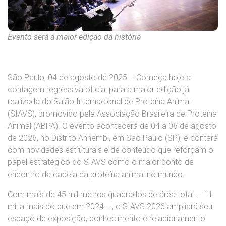
Evento será a maior edição da história
São Paulo, 04 de agosto de 2025 – Começa hoje a
contagem regressiva oficial para a maior edição já
realizada do Salão Internacional de Proteína Animal
(SIAVS), promovido pela Associação Brasileira de Proteína
Animal (ABPA). O evento acontecerá de 04 a 06 de agosto
de 2026, no Distrito Anhembi, em São Paulo (SP), e contará
com novidades estruturais e de conteúdo que reforçam o
papel estratégico do SIAVS como o maior ponto de
encontro da cadeia da proteína animal no mundo.
Com mais de 45 mil metros quadrados de área total — 11
mil a mais do que em 2024 —, o SIAVS 2026 ampliará seu
espaço de exposição, conhecimento e relacionamento