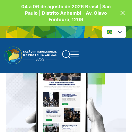
04 a 06 de agosto de 2026 Brasil | São
Paulo | Distrito Anhembi - Av. Olavo
Fontoura, 1209