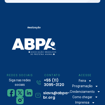
Realização
REDES SOCIAIS
CONTATO
ACESSE
+55 (11)
Siga nas redes
Feira
3095-3120
sociais
Programação
Credenciamento
siavs@abpa-
br.org
Como chegar
Imprensa