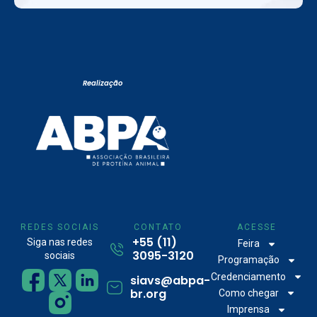
Realização
REDES SOCIAIS
CONTATO
ACESSE
+55 (11)
Siga nas redes
Feira
3095-3120
sociais
Programação
Credenciamento
siavs@abpa-
br.org
Como chegar
Imprensa