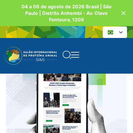
04 a 06 de agosto de 2026 Brasil | São
Paulo | Distrito Anhembi - Av. Olavo
Fontoura, 1209