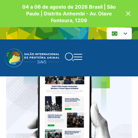
04 a 06 de agosto de 2026 Brasil | São
Paulo | Distrito Anhembi - Av. Olavo
Fontoura, 1209