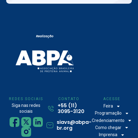
Realização
REDES SOCIAIS
CONTATO
ACESSE
+55 (11)
Siga nas redes
Feira
3095-3120
sociais
Programação
Credenciamento
siavs@abpa-
br.org
Como chegar
Imprensa