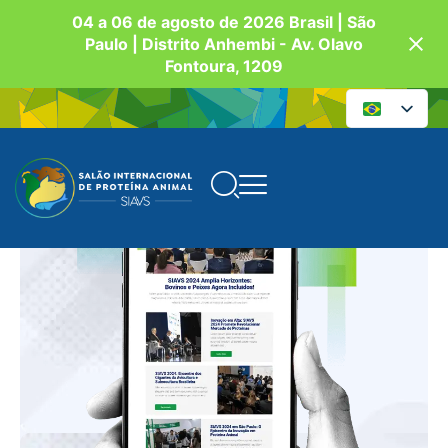
04 a 06 de agosto de 2026 Brasil | São
Paulo | Distrito Anhembi - Av. Olavo
Fontoura, 1209