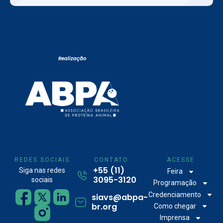
Realização
REDES SOCIAIS
CONTATO
ACESSE
+55 (11)
Siga nas redes
Feira
3095-3120
sociais
Programação
Credenciamento
siavs@abpa-
br.org
Como chegar
Imprensa