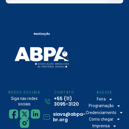
Realização
REDES SOCIAIS
CONTATO
ACESSE
+55 (11)
Siga nas redes
Feira
3095-3120
sociais
Programação
Credenciamento
siavs@abpa-
br.org
Como chegar
Imprensa