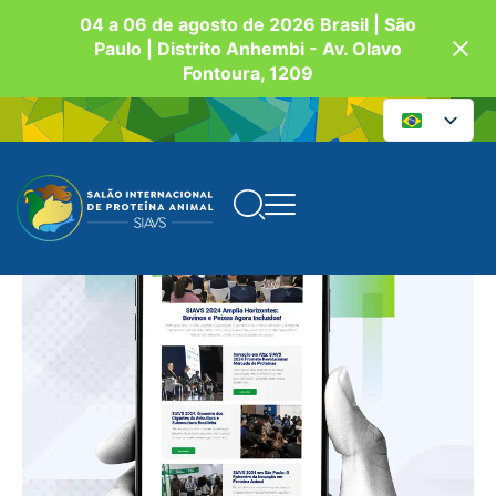
04 a 06 de agosto de 2026 Brasil | São
Paulo | Distrito Anhembi - Av. Olavo
Fontoura, 1209