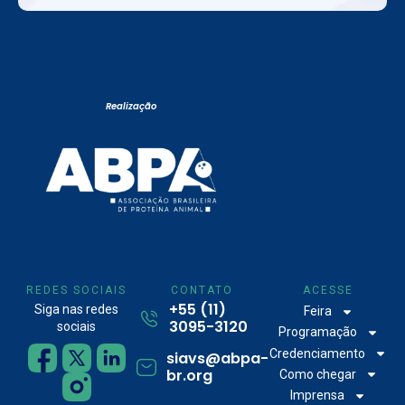
Realização
REDES SOCIAIS
CONTATO
ACESSE
+55 (11)
Siga nas redes
Feira
3095-3120
sociais
Programação
Credenciamento
siavs@abpa-
br.org
Como chegar
Imprensa