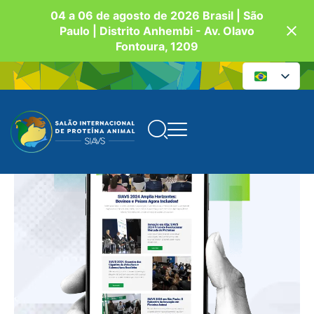
04 a 06 de agosto de 2026 Brasil | São
Paulo | Distrito Anhembi - Av. Olavo
Fontoura, 1209