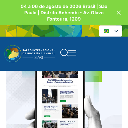
04 a 06 de agosto de 2026 Brasil | São
Paulo | Distrito Anhembi - Av. Olavo
Fontoura, 1209