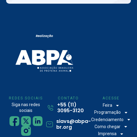
Realização
REDES SOCIAIS
CONTATO
ACESSE
+55 (11)
Siga nas redes
Feira
3095-3120
sociais
Programação
Credenciamento
siavs@abpa-
br.org
Como chegar
Imprensa