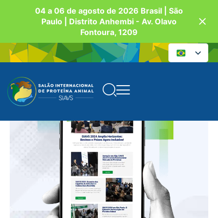
04 a 06 de agosto de 2026 Brasil | São
Paulo | Distrito Anhembi - Av. Olavo
Fontoura, 1209