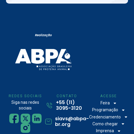
Realização
REDES SOCIAIS
CONTATO
ACESSE
+55 (11)
Siga nas redes
Feira
3095-3120
sociais
Programação
Credenciamento
siavs@abpa-
br.org
Como chegar
Imprensa