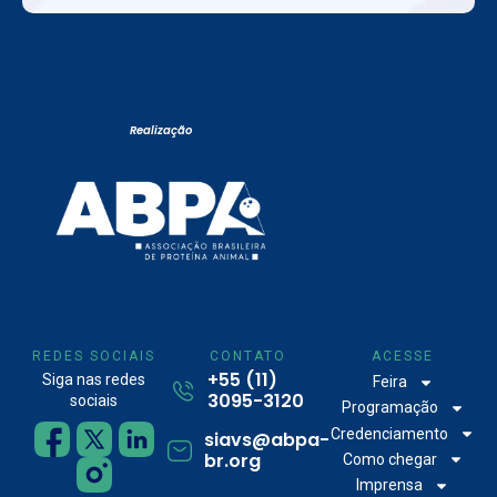
Realização
REDES SOCIAIS
CONTATO
ACESSE
+55 (11)
Siga nas redes
Feira
3095-3120
sociais
Programação
Credenciamento
siavs@abpa-
br.org
Como chegar
Imprensa