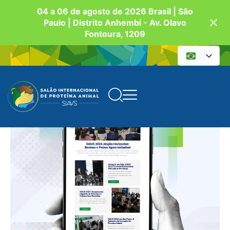
04 a 06 de agosto de 2026 Brasil | São
Paulo | Distrito Anhembi - Av. Olavo
Fontoura, 1209