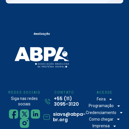
Realização
REDES SOCIAIS
CONTATO
ACESSE
+55 (11)
Siga nas redes
Feira
3095-3120
sociais
Programação
Credenciamento
siavs@abpa-
br.org
Como chegar
Imprensa