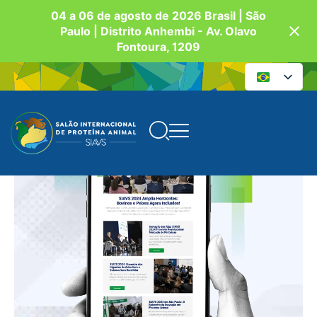
04 a 06 de agosto de 2026 Brasil | São
Paulo | Distrito Anhembi - Av. Olavo
Fontoura, 1209