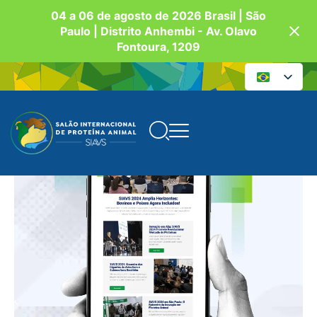
04 a 06 de agosto de 2026 Brasil | São
Paulo | Distrito Anhembi - Av. Olavo
Fontoura, 1209