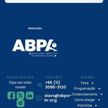
Realização
REDES SOCIAIS
CONTATO
ACESSE
+55 (11)
Siga nas redes
Feira
3095-3120
sociais
Programação
Credenciamento
siavs@abpa-
br.org
Como chegar
Imprensa