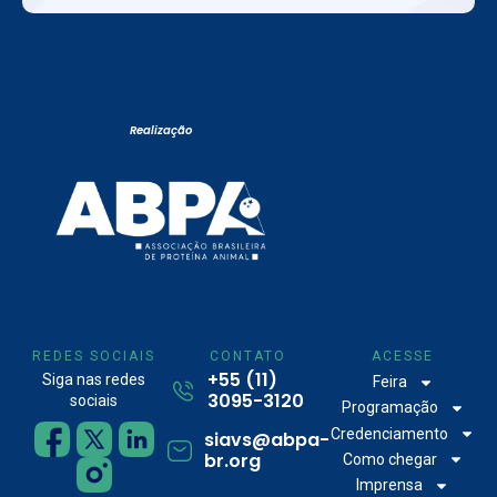
Realização
REDES SOCIAIS
CONTATO
ACESSE
+55 (11)
Siga nas redes
Feira
3095-3120
sociais
Programação
Credenciamento
siavs@abpa-
br.org
Como chegar
Imprensa