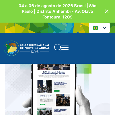
04 a 06 de agosto de 2026 Brasil | São
Paulo | Distrito Anhembi - Av. Olavo
Fontoura, 1209