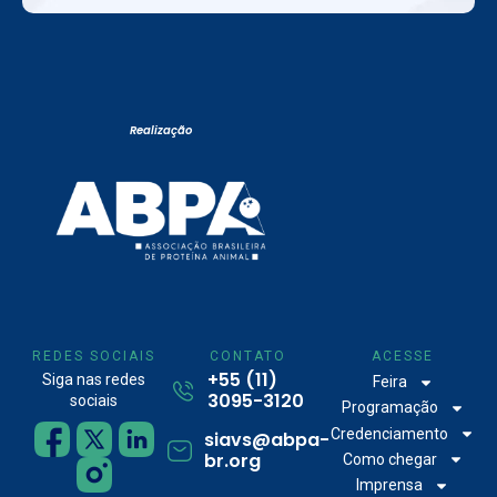
Realização
REDES SOCIAIS
CONTATO
ACESSE
+55 (11)
Siga nas redes
Feira
3095-3120
sociais
Programação
Credenciamento
siavs@abpa-
br.org
Como chegar
Imprensa