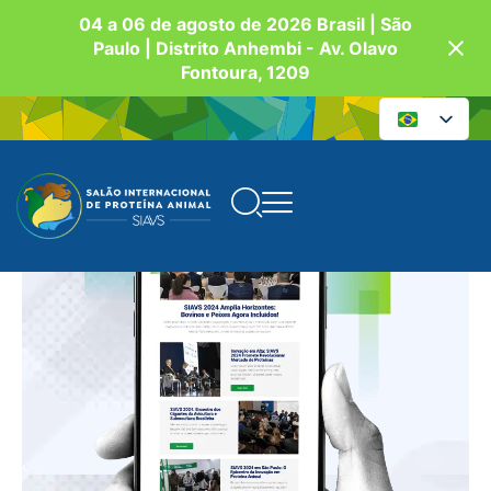
04 a 06 de agosto de 2026 Brasil | São
Paulo | Distrito Anhembi - Av. Olavo
Fontoura, 1209