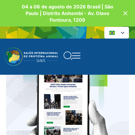
04 a 06 de agosto de 2026 Brasil | São
Paulo | Distrito Anhembi - Av. Olavo
Fontoura, 1209