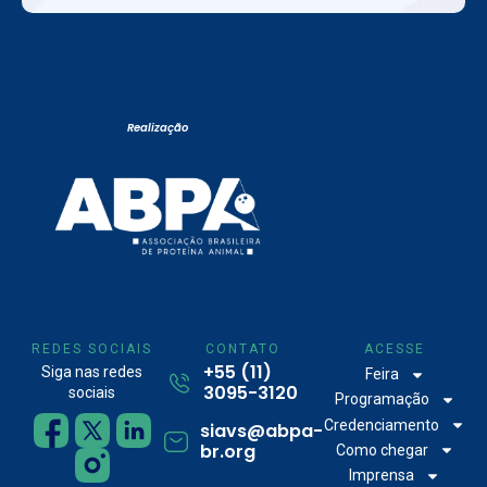
Realização
REDES SOCIAIS
CONTATO
ACESSE
+55 (11)
Siga nas redes
Feira
3095-3120
sociais
Programação
Credenciamento
siavs@abpa-
br.org
Como chegar
Imprensa