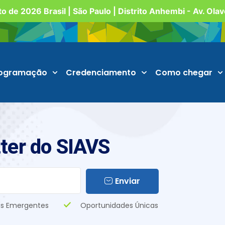
o de 2026 Brasil | São Paulo | Distrito Anhembi - Av. Ola
ogramação
Credenciamento
Como chegar
ter do SIAVS
Enviar
s Emergentes
Oportunidades Únicas