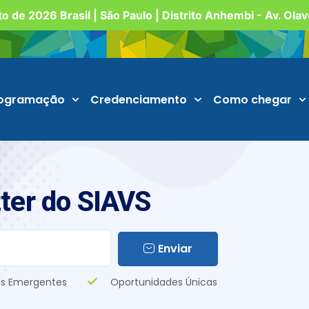
o de 2026 Brasil | São Paulo | Distrito Anhembi - Av. Ola
ogramação
Credenciamento
Como chegar
ter do SIAVS
Enviar
s Emergentes
Oportunidades Únicas