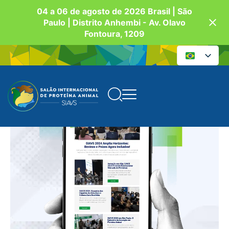
04 a 06 de agosto de 2026 Brasil | São
Paulo | Distrito Anhembi - Av. Olavo
Fontoura, 1209