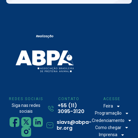
Realização
REDES SOCIAIS
CONTATO
ACESSE
+55 (11)
Siga nas redes
Feira
3095-3120
sociais
Programação
Credenciamento
siavs@abpa-
br.org
Como chegar
Imprensa