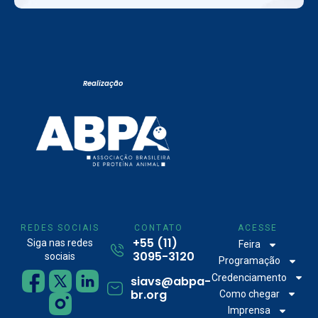
Realização
REDES SOCIAIS
CONTATO
ACESSE
+55 (11)
Siga nas redes
Feira
3095-3120
sociais
Programação
Credenciamento
siavs@abpa-
br.org
Como chegar
Imprensa