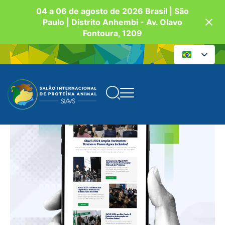
04 a 06 de agosto de 2026 Brasil | São
Paulo | Distrito Anhembi - Av. Olavo
Fontoura, 1209