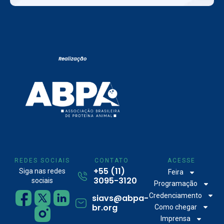
Realização
REDES SOCIAIS
CONTATO
ACESSE
+55 (11)
Siga nas redes
Feira
3095-3120
sociais
Programação
Credenciamento
siavs@abpa-
br.org
Como chegar
Imprensa