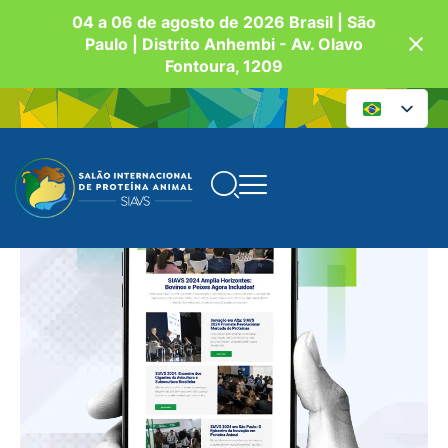
04 a 06 de agosto de 2026 Brasil | São
Paulo | Distrito Anhembi - Av. Olavo
Fontoura, 1209