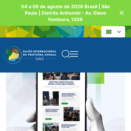
04 a 06 de agosto de 2026 Brasil | São
Paulo | Distrito Anhembi - Av. Olavo
Fontoura, 1209