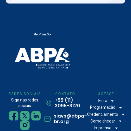
Realização
REDES SOCIAIS
CONTATO
ACESSE
+55 (11)
Siga nas redes
Feira
3095-3120
sociais
Programação
Credenciamento
siavs@abpa-
br.org
Como chegar
Imprensa