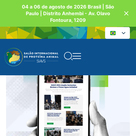
04 a 06 de agosto de 2026 Brasil | São
Paulo | Distrito Anhembi - Av. Olavo
Fontoura, 1209