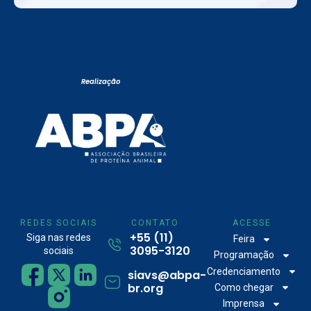
Realização
REDES SOCIAIS
CONTATO
ACESSE
+55 (11)
Siga nas redes
Feira
3095-3120
sociais
Programação
Credenciamento
siavs@abpa-
br.org
Como chegar
Imprensa