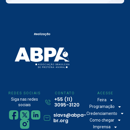
Realização
REDES SOCIAIS
CONTATO
ACESSE
+55 (11)
Siga nas redes
Feira
3095-3120
sociais
Programação
Credenciamento
siavs@abpa-
br.org
Como chegar
Imprensa