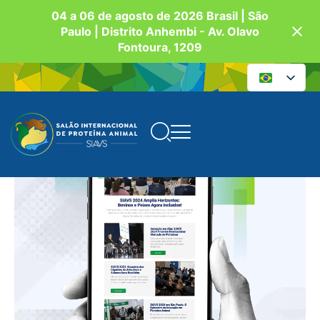
04 a 06 de agosto de 2026 Brasil | São
Paulo | Distrito Anhembi - Av. Olavo
Fontoura, 1209