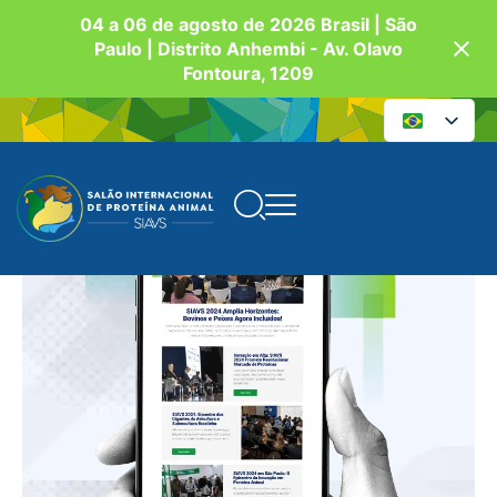
04 a 06 de agosto de 2026 Brasil | São
Paulo | Distrito Anhembi - Av. Olavo
Fontoura, 1209