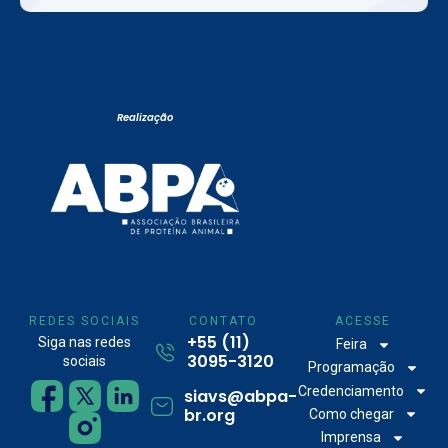
Realização
REDES SOCIAIS
CONTATO
ACESSE
+55 (11)
Siga nas redes
Feira
3095-3120
sociais
Programação
Credenciamento
siavs@abpa-
br.org
Como chegar
Imprensa