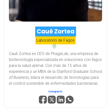
Cauê Zortea
Laboratorio de Fagos
Cauê Zortea es CEO de PhageLab, una empresa de
biotecnología especializada en soluciones con fagos
para la salud animal. Con más de 15 años de
experiencia y un MBA de la Stanford Graduate School
of Business, lidera el desarrollo de tecnologías para
el control sostenible de enfermedades bacterianas.
Compartir: