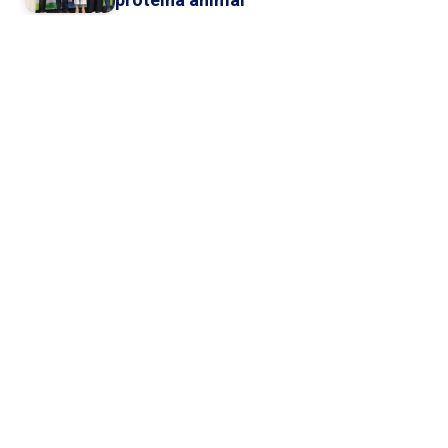
06/Ago
Comunicação estratégica ganha
destaque em debate sobre os
desafios do agro
5 de agosto
Mudança no consumo e cenário
global redesenham estratégia da
proteína animal brasileira
5 de agosto
Lideranças do agro defendem
integração entre cadeias para
ampliar exportações de prot...