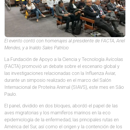
El evento contó con homenajes al presidente de FACTA, Ariel
Mendes, y a Inaldo Sales Patrício
La Fundación de Apoyo a la Ciencia y Tecnología Avícolas
(FACTA) promovió un debate sobre el escenario global y
las investigaciones relacionadas con la Influenza Aviar,
durante un simposio realizado en el marco del Salón
Internacional de Proteína Animal (SIAVS), este mes en São
Paulo.
El panel, dividido en dos bloques, abordó el papel de las
aves migratorias y los mamíferos marinos en la eco
epidemiología de la enfermedad, las principales rutas en
América del Sur, así como el origen y la contención de los