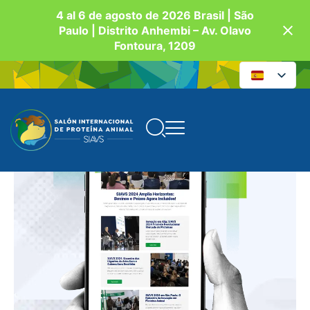
4 al 6 de agosto de 2026 Brasil | São
Paulo | Distrito Anhembi – Av. Olavo
Fontoura, 1209