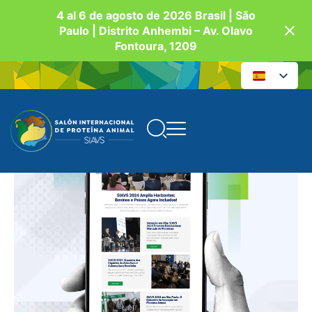
4 al 6 de agosto de 2026 Brasil | São
Paulo | Distrito Anhembi – Av. Olavo
Fontoura, 1209