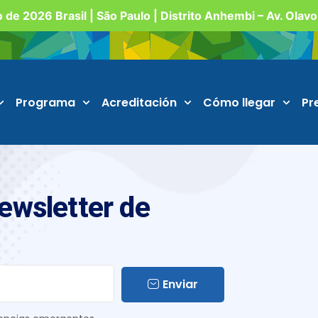
o de 2026 Brasil | São Paulo | Distrito Anhembi – Av. Olav
Programa
Acreditación
Cómo llegar
Pr
Newsletter de
Enviar