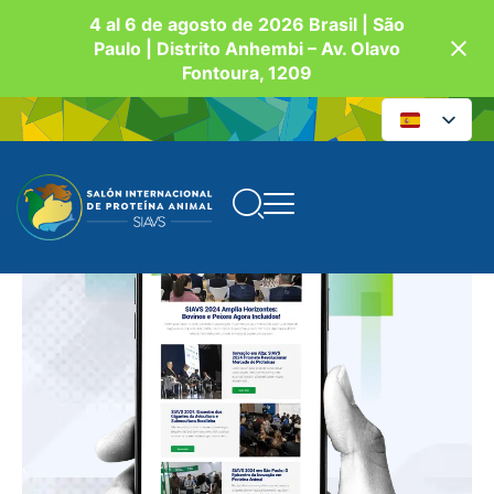
4 al 6 de agosto de 2026 Brasil | São
Paulo | Distrito Anhembi – Av. Olavo
Fontoura, 1209